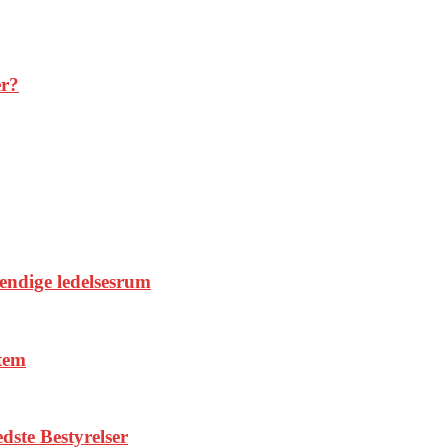
er?
vendige ledelsesrum
stem
dste Bestyrelser