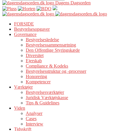
Dagens Dagsorden
FORSIDE
Bestyrelsesopgaver
Governance
Bestyrelsesledelse
Bestyrelsessammensætning
Den Offentlige Styringskæde
Diversitet
Ejerskab
Compliance & Kodeks
Bestyrelsesstruktur og -processer
Honorering
Kompetencer
Værktøjer
Bestyrelsesværktøjer
Juridisk Værktøjskasse
Tips & Guidelines
Viden
Analyser
Cases
Interview
Tidsskrift